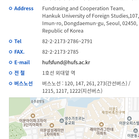
Address
Fundrasing and Cooperation Team,
Hankuk University of Foreign Studies,107
Imun-ro, Dongdaemun-gu, Seoul, 02450,
Republic of Korea
Tel
82-2-2173-2786~2791
FAX.
82-2-2173-2785
E-mail
hufsfund@hufs.ac.kr
전 철
1호선 외대앞 역
버스노선
버스노선 : 120, 147, 261, 273(간선버스) /
1215, 1217, 1222(지선버스)