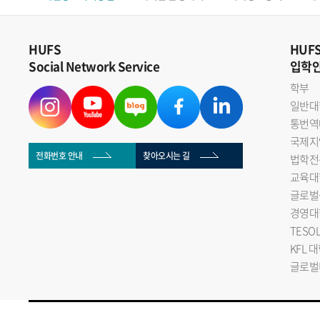
HUFS
HUF
Social Network Service
입학
학부
일반대
통번역
국제지
전화번호 안내
찾아오시는 길
법학전
교육대
글로벌
경영대
TESO
KFL 
글로벌