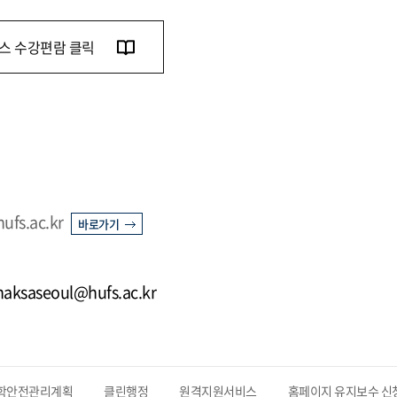
스 수강편람 클릭
hufs.ac.kr
바로가기
 haksaseoul@hufs.ac.kr
학안전관리계획
클린행정
원격지원서비스
홈페이지 유지보수 신