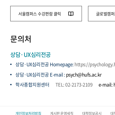
서울캠퍼스 수강편람 클릭
글로벌캠퍼
문의처
상담·UX심리전공
상담·UX심리전공 Homepage:
https://psychology.
상담·UX심리전공 E-mail :
psych@hufs.ac.kr
학사종합지원센터
TEL: 02-2173-2109
e-mail:
개인정보처리방침
게시판 운영세칙
대학정보공시
대