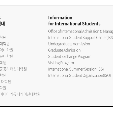
S
Information
안내
for International Students
Office of International Admission & Ma
학원
International Student Support Center(ISS
대학원
Undergraduate Admission
역대학원
Graduate Admission
문대학원
Student Exchange Program
학원
Visiting Program
공공리더십대학원
International Summer Session(ISS)
학원
International Student Organization(ISO)
L 대학원
대학원
미디어커뮤니케이션대학원