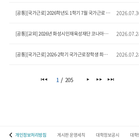
2026.07.3
[공통][국가근로] 2026학년도 1학기 7월 국가근로 출근부 마감 안내
2026.07.2
[공통][교외] 2026년 화성시인재육성재단 코나아이 소상공인 장학생 모집(~8/11)
2026.07.2
[공통][국가근로] 2026-2학기 국가근로장학생 희망근로지 신청 안내
1
205
 맵
개인정보처리방침
게시판 운영세칙
대학정보공시
대학