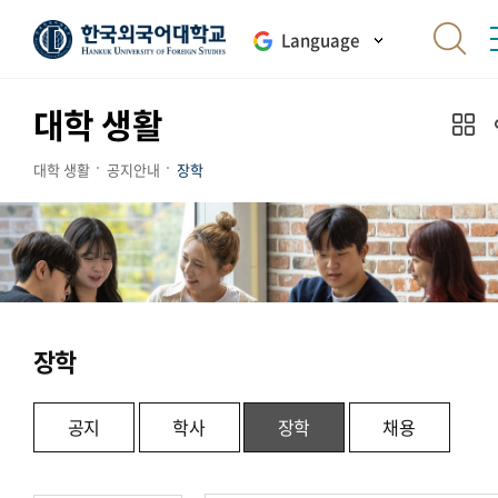
Language
대학 생활
대학 생활
공지안내
장학
장학
공지
학사
장학
채용
.