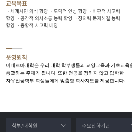
교육목표
ㆍ세계시민 의식 함양
ㆍ도덕적 인성 함양
ㆍ비판적 사고력
함양
ㆍ공감적 의사소통 능력 함양
ㆍ창의력 문제해결 능력
함양
ㆍ융합적 사고력 배양
운영원칙
미네르바대학은 우리 대학 학부생들의 교양교육과 기초교육
총괄하는 주체가 됩니다
.
또한 전공을 정하지 않고 입학한
자유전공학부 학생들에게 맞춤형 학사지도를 제공합니다
.
학부/대학원
주요산하기관