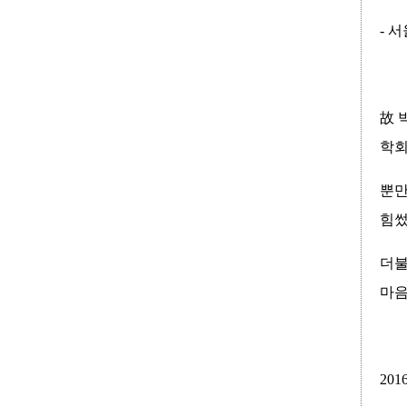
- 
故 
학회
뿐만
힘썼
더불
마음
20