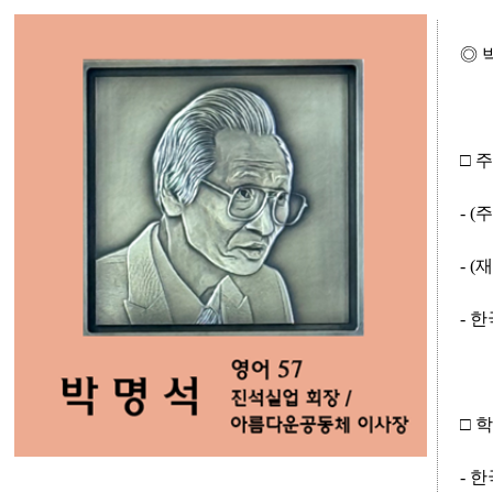
◎ 
□ 
- 
- 
- 
□ 
- 