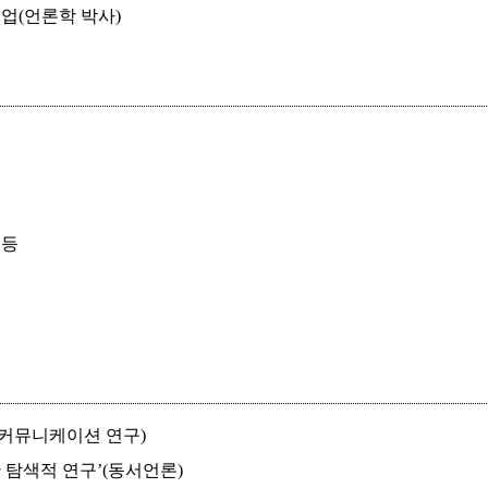
업(언론학 박사)
 등
한국커뮤니케이션 연구)
한 탐색적 연구’(동서언론)