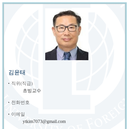
김윤태
직위(직급)
초빙교수
전화번호
이메일
ytkim7073@gmail.com