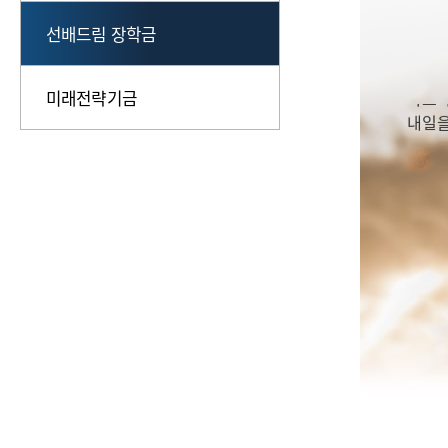
선배드림 장학금
202
아르바
내일
미래전략기금