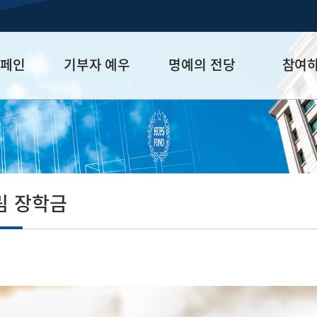
캠페인
기부자 예우
명예의 전당
참여
금
예우 프로그램
HUFS Honor
참여방법
세제 혜택
Diamond Club
기부하기
학금
Platinum Club
잠재기부자 
졸업동문 정
림 장학금
업데이트
절 선배님의 그 당시 어려움을 극복하고 오늘을 있게 한
금
은