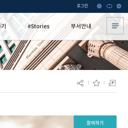
로그인
하기
#Stories
부서안내
기부·수혜스토리
업무안내
기금소식
오시는 길
추천
이달의 기부자
보
현재 페이지를 즐겨찾는 메뉴로
등록하시겠습니까?
참여하기