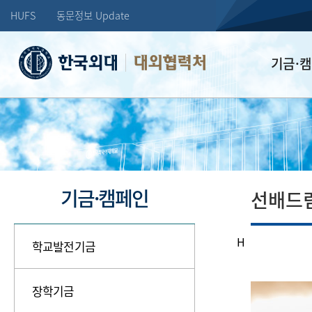
HUFS
동문정보 Update
대외협력처
기금·
학교발전기
장학기금
선배드림 장
기금·캠페인
선배드
H
학교발전기금
장학기금
학창시
장학