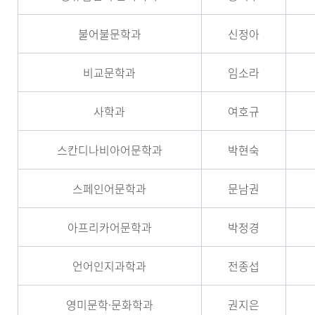
불어불문학과
신정아
비교문학과
임소라
사학과
여호규
스칸디나비아어문학과
박현숙
스페인어문학과
문남권
아프리카어문학과
박정경
언어인지과학과
전종섭
영미문학
·문화학과
권지은