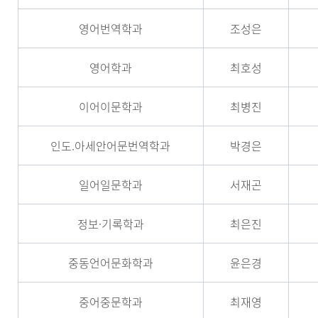
영어번역학과
조성은
영어학과
최호성
이어이문학과
최병진
인도.아세안어문번역학과
박경은
일어일문학과
서재곤
정보·기록학과
최은진
중동언어문화학과
윤은경
중어중문학과
최재영