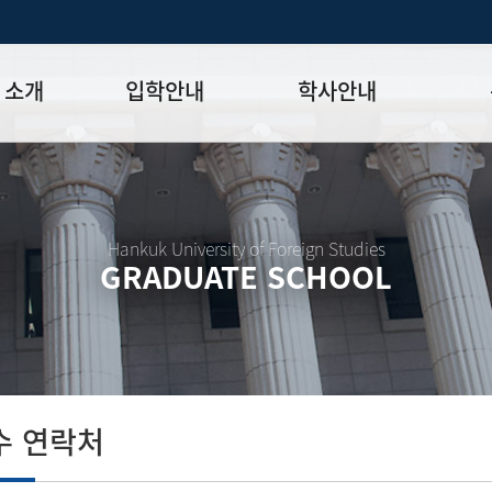
 소개
입학안내
학사안내
모집일정
학사일정표
학위논문
모집요강
강의시간표
논문작성법
원장
입시 공지사항
수업
양식함
Hankuk University of Foreign Studies
GRADUATE SCHOOL
락처
학부-대학원 연계과정
학적
논문지도
학위논문
석·박사 통합 학위과정
장학
연구윤리
박사후 연구과정
외국어시험
연구윤리
종합시험
연구윤리
제 규정
졸업생논
논문게재 연구비 지원
수 연락처