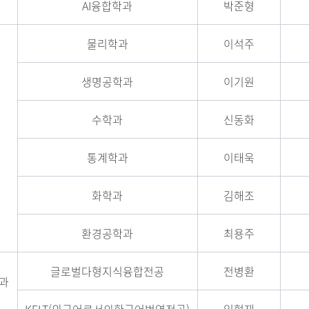
AI융합학과
박준형
물리학과
이석주
생명공학과
이기원
수학과
신동화
통계학과
이태욱
화학과
김해조
환경공학과
최용주
글로벌다형지식융합전공
전병환
과