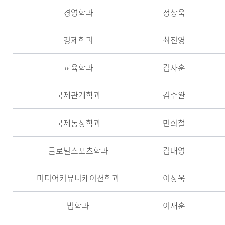
경영학과
정상욱
경제학과
최진영
교육학과
김사훈
국제관계학과
김수완
국제통상학과
민희철
글로벌스포츠학과
김태영
미디어커뮤니케이션학과
이상욱
법학과
이재훈