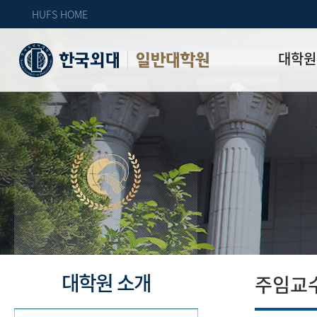
HUFS HOME
대학원
일반대학원
원장인사
연혁
역대 대학원 
주임교수 연
학과 소개
업무안내
오시는 길
자체 평가
대학원 소개
주임교