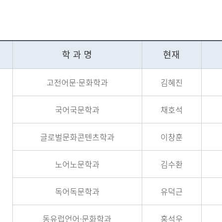
학 과 명
현재
고전어문·문화학과
김혜진
국어국문학과
채호석
글로벌문화콘텐츠학과
이창훈
노어노문학과
김수환
독어독문학과
유덕근
동유럽언어·문화학과
홍석우