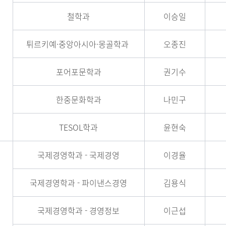
철학과
이승일
튀르키예·중앙아시아·몽골학과
오종진
포어포문학과
권기수
한중문화학과
나민구
TESOL학과
윤현숙
국제경영학과 - 국제경영
이경율
국제경영학과 - 파이낸스경영
김용식
국제경영학과 - 경영정보
이근섭