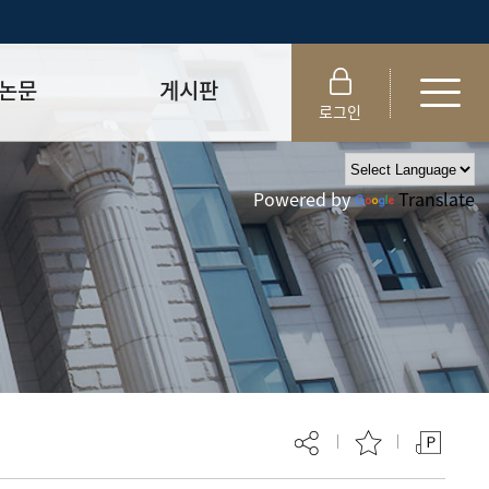
논문
게시판
로그인
제출 절차/자격
공지사항
Powered by
Translate
 및 템플릿
자료실
FAQ
_
취업·모집 관련 공지
제안심사
특강·프로그램 관련 공지
교육 이수 안내
대학원생권리장전
위원회 규정
대학원 총학생회
 지침서
외국인 유학생 비자(VISA)
문검색