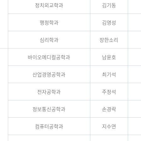
정치외교학과
김기동
행정학과
김영성
심리학과
장한소리
바이오메디컬공학과
남윤호
산업경영공학과
최기석
전자공학과
주정석
정보통신공학과
손경락
컴퓨터공학과
지수연