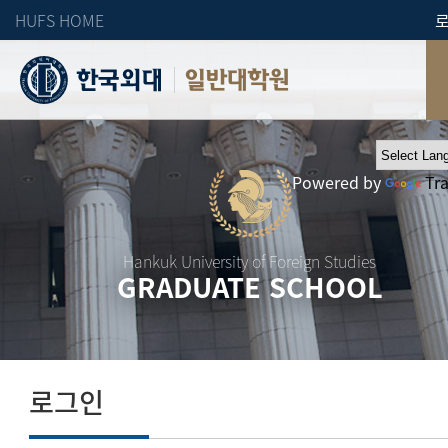
HUFS HOME
일반대학원
Powered by
Tr
Hankuk University of Foreign Studies
GRADUATE SCHOOL
로그인