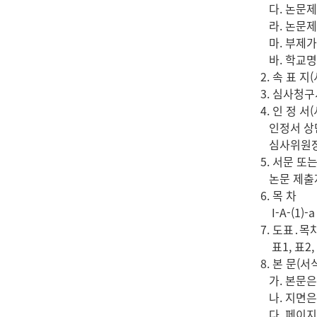
다. 논문제목
라. 논문제목
마. 부제가 
바. 학교명,
2. 속 표 지(
3. 심사청구
4. 인 정 서(
인정서 상단에
심사위원장과
5. 서문 또
논문 제출자는
6. 목 차
I-A-(1)-
7. 도표․목
표1, 표2,
8. 본 문(서
가. 본문은 
나. 지면은 가
다. 페이지 