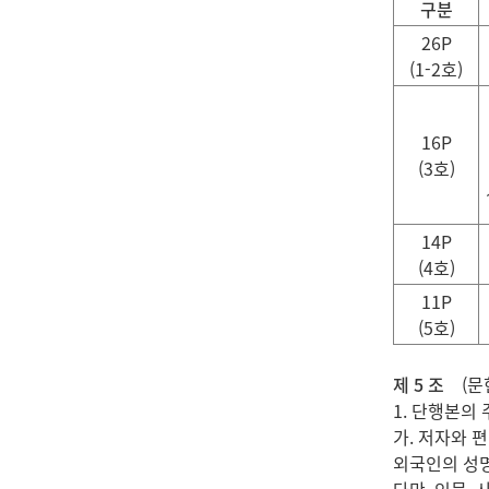
구분
26P
(1-2
호
)
16P
(3
호
)
14P
(4
호
)
11P
(5
호
)
제 5 조
(문헌
1. 단행본의
가. 저자와 
외국인의 성명은