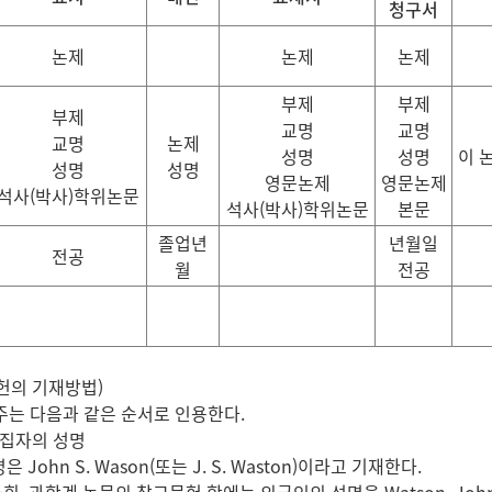
청구서
논제
논제
논제
부제
부제
부제
교명
교명
교명
논제
성명
성명
이 
성명
성명
영문논제
영문논제
석사
(
박사
)
학위논문
석사
(
박사
)
학위논문
본문
졸업년
년월일
전공
월
전공
의 기재방법)
 주는 다음과 같은 순서로 인용한다.
편집자의 성명
 John S. Wason(또는 J. S. Waston)이라고 기재한다.