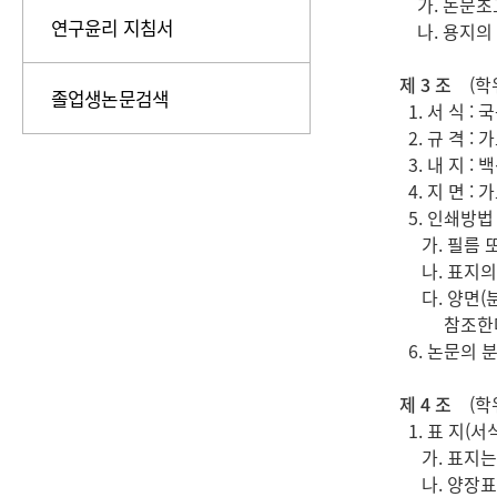
가. 논문초고
연구윤리 지침서
나. 용지의 
제 3 조
(학위
졸업생논문검색
1. 서 식 :
2. 규 격 : 
3. 내 지 : 
4. 지 면 : 
5. 인쇄방법
가. 필름 또
나. 표지의
다. 양면(분
참조한다
6. 논문의 분
제 4 조
(학위
1. 표 지(서
가. 표지는
나. 양장표지