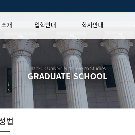
 소개
입학안내
학사안내
모집일정
학사일정표
학위논문
모집요강
강의시간표
논문작성법
원장
입시 공지사항
수업
양식함
Hankuk University of Foreign Studies
GRADUATE SCHOOL
락처
학부-대학원 연계과정
학적
논문지도
학위논문
석·박사 통합 학위과정
장학
연구윤리
박사후 연구과정
외국어시험
연구윤리
종합시험
연구윤리
제 규정
졸업생논
논문게재 연구비 지원
작성법