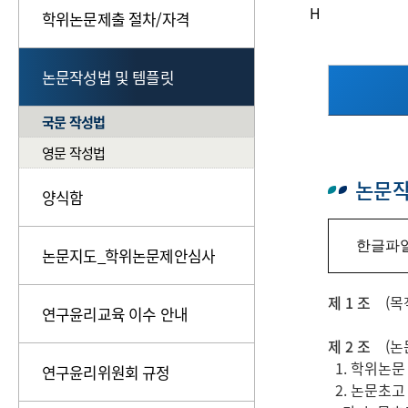
H
학위논문제출 절차/자격
논문작성법 및 템플릿
국문 작성법
영문 작성법
논문작
양식함
한글파일
논문지도_학위논문제안심사
제 1 조
(목적
연구윤리교육 이수 안내
제 2 조
(논문
1. 학위논문
연구윤리위원회 규정
2. 논문초고