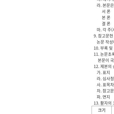
라. 본문은 
서 론
본 론
결 론
마. 각 주(
9. 참고문헌
논문 작성에 
10. 부록 및
11. 논문초록
본문이 국문일
12. 제본의
가. 표지
라. 심사청
사. 표목차
차. 참고문
파. 면지
13. 활자의
크기