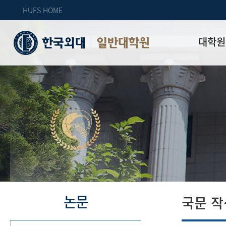
HUFS HOME
대학원
일반대학원
원장인사
연혁
역대 대학원 
주임교수 연
학과 소개
업무안내
오시는 길
자체 평가
논문
국문 