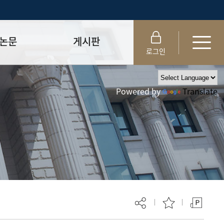
논문
게시판
로그인
제출 절차/자격
공지사항
Powered by
Translate
 및 템플릿
자료실
FAQ
_
취업·모집 관련 공지
제안심사
특강·프로그램 관련 공지
교육 이수 안내
대학원생권리장전
위원회 규정
대학원 총학생회
 지침서
외국인 유학생 비자(VISA)
문검색