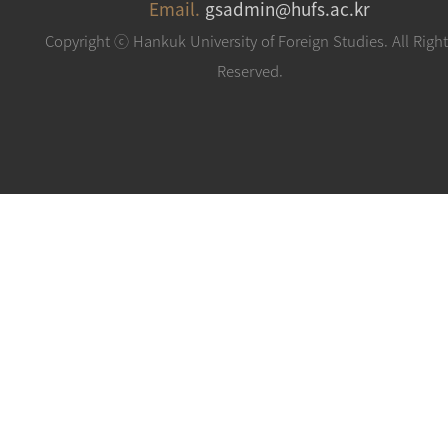
Email.
gsadmin@hufs.ac.kr
Copyright ⓒ Hankuk University of Foreign Studies. All Righ
Reserved.