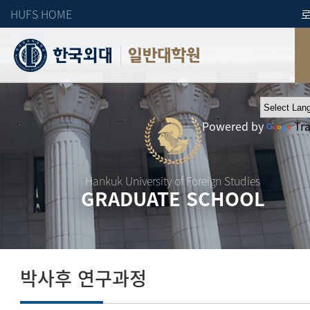
HUFS HOME
일반대학원
Powered by
Tr
Hankuk University of Foreign Studies
GRADUATE SCHOOL
박사후 연구과정