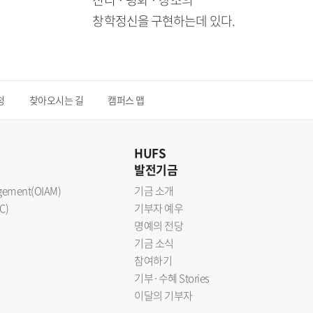
창학정신을 구현하는데 있다.
청
찾아오시는 길
캠퍼스 맵
HUFS
발전기금
nagement(OIAM)
기금 소개
C)
기부자 예우
명예의 전당
기금 소식
참여하기
기부·수혜 Stories
이달의 기부자