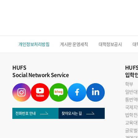
개인정보처리방침
게시판 운영세칙
대학정보공시
대
HUFS
HUF
Social Network Service
입학
학부
일반대
통번역
국제지
전화번호 안내
찾아오시는 길
법학전
교육대
글로벌