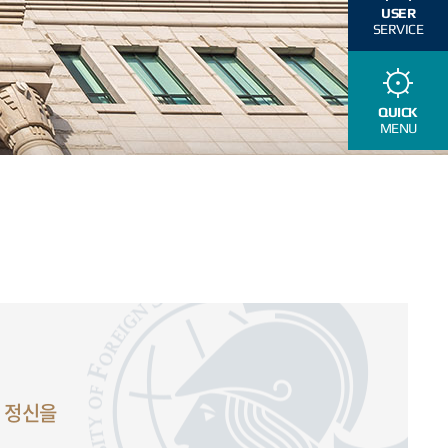
USER
SERVICE
QUICK
MENU
학 정신을