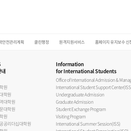
학안전관리계획
클린행정
원격지원서비스
홈페이지 유지보수 신
S
Information
안내
for International Students
Office of International Admission & Ma
학원
International Student Support Center(ISS
대학원
Undergraduate Admission
역대학원
Graduate Admission
문대학원
Student Exchange Program
학원
Visiting Program
공공리더십대학원
International Summer Session(ISS)