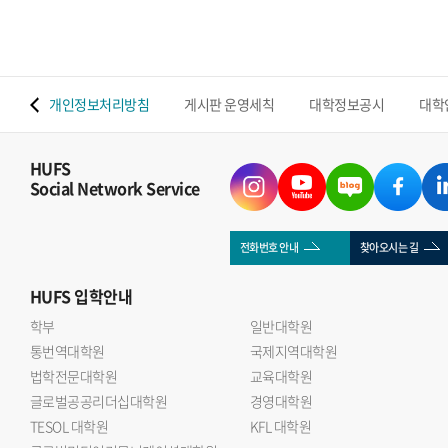
 맵
개인정보처리방침
게시판 운영세칙
대학정보공시
대학
HUFS
Social Network Service
전화번호 안내
찾아오시는 길
HUFS
입학안내
학부
일반대학원
통번역대학원
국제지역대학원
법학전문대학원
교육대학원
글로벌공공리더십대학원
경영대학원
TESOL 대학원
KFL 대학원