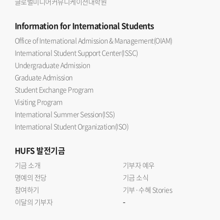
글로벌미디어커뮤니케이션대학원
Information
for International Students
Office of International Admission & Management(OIAM)
International Student Support Center(ISSC)
Undergraduate Admission
Graduate Admission
Student Exchange Program
Visiting Program
International Summer Session(ISS)
International Student Organization(ISO)
HUFS
발전기금
기금 소개
기부자 예우
명예의 전당
기금 소식
참여하기
기부·수혜 Stories
-
이달의 기부자