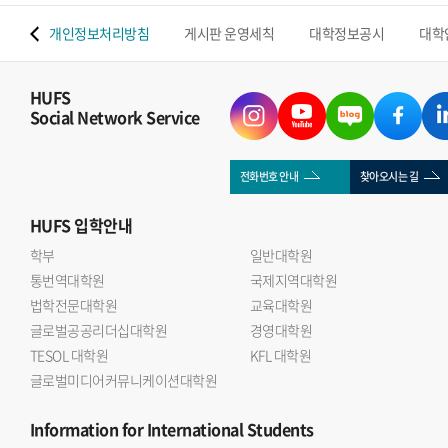
 맵
개인정보처리방침
게시판 운영세칙
대학정보공시
대학
HUFS
Social Network Service
전화번호 안내
찾아오시는 길
HUFS
입학안내
학부
일반대학원
통번역대학원
국제지역대학원
법학전문대학원
교육대학원
글로벌공공리더십대학원
경영대학원
TESOL 대학원
KFL 대학원
글로벌미디어커뮤니케이션대학원
Information
for International Students