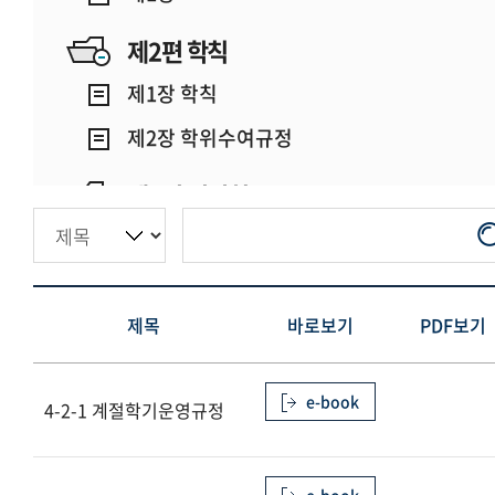
제2편 학칙
제1장 학칙
제2장 학위수여규정
제3편 위원회
제1장
제4편 학사행정
제목
바로보기
PDF보기
제1장 일반행정
제2장 학사행정
e-book
4-2-1 계절학기운영규정
제3장 학생행정
제5편 기관