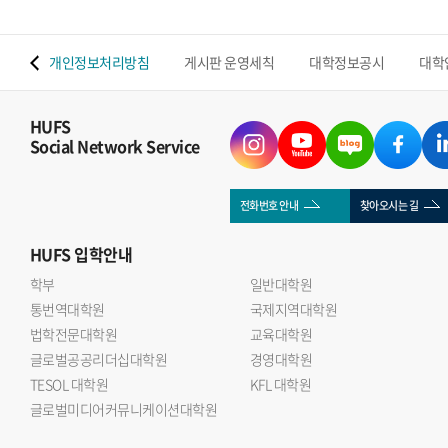
 맵
개인정보처리방침
게시판 운영세칙
대학정보공시
대학
HUFS
Social Network Service
전화번호 안내
찾아오시는 길
HUFS
입학안내
학부
일반대학원
통번역대학원
국제지역대학원
법학전문대학원
교육대학원
글로벌공공리더십대학원
경영대학원
TESOL 대학원
KFL 대학원
글로벌미디어커뮤니케이션대학원