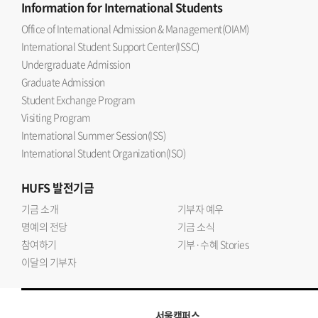
Information
for International Students
Office of International Admission & Management(OIAM)
International Student Support Center(ISSC)
Undergraduate Admission
Graduate Admission
Student Exchange Program
Visiting Program
International Summer Session(ISS)
International Student Organization(ISO)
HUFS
발전기금
기금 소개
기부자 예우
명예의 전당
기금 소식
참여하기
기부·수혜 Stories
이달의 기부자
서울캠퍼스