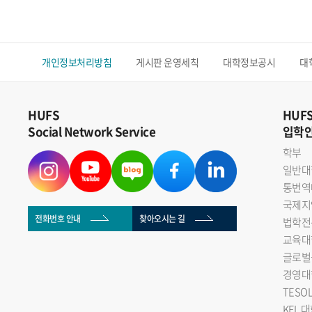
개인정보처리방침
게시판 운영세칙
대학정보공시
대
HUFS
HUF
Social Network Service
입학
학부
일반대
통번역
국제지
전화번호 안내
찾아오시는 길
법학전
교육대
글로벌
경영대
TESO
KFL 