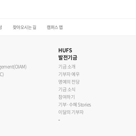
청
찾아오시는 길
캠퍼스 맵
HUFS
발전기금
nagement(OIAM)
기금 소개
C)
기부자 예우
명예의 전당
기금 소식
참여하기
기부·수혜 Stories
이달의 기부자
-