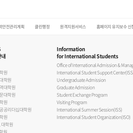
학안전관리계획
클린행정
원격지원서비스
홈페이지 유지보수 신
S
Information
안내
for International Students
Office of International Admission & Ma
학원
International Student Support Center(ISS
대학원
Undergraduate Admission
역대학원
Graduate Admission
문대학원
Student Exchange Program
학원
Visiting Program
공공리더십대학원
International Summer Session(ISS)
학원
International Student Organization(ISO)
L 대학원
대학원