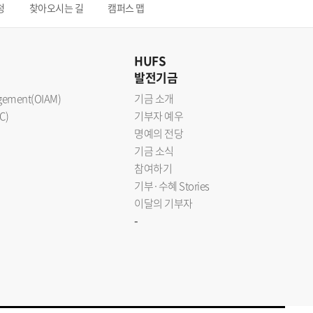
청
찾아오시는 길
캠퍼스 맵
HUFS
발전기금
nagement(OIAM)
기금 소개
C)
기부자 예우
명예의 전당
기금 소식
참여하기
기부·수혜 Stories
이달의 기부자
-