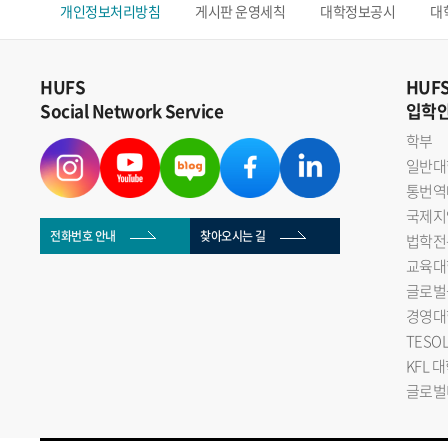
개인정보처리방침
게시판 운영세칙
대학정보공시
대
HUFS
HUF
Social Network Service
입학
학부
일반대
통번역
국제지
전화번호 안내
찾아오시는 길
법학전
교육대
글로벌
경영대
TESO
KFL 
글로벌