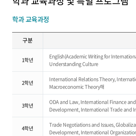
학과 교육과정 및 특별 프로그램
학과 교육과정
구분
English(Academic Writing for Internation
1학년
Understanding Culture
International Relations Theory, Internat
2학년
Macroeconomic Theory해
ODA and Law, International Finance and 
3학년
Development, International Trade and I
Trade Negotiations and Issues, Globaliz
4학년
Development, International Organizati